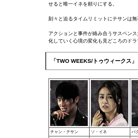
せると唯一イネを頼りにする。
刻々と迫るタイムリミットにテサンは無
アクションと事件が絡み合うサスペンス
化していく心境の変化も見どころのドラ
「TWO WEEKS/トゥウィークス
チャン・テサン
ソ・イネ
パ