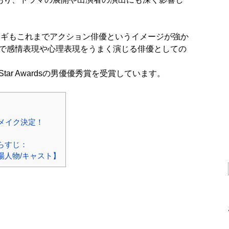
ュンギもこれまでアクション俳優というイメージが強か
で感情表現や心理表現をうまく演じる俳優としての
tar Awardsの男優優秀賞を受賞しています。
リメイク決定！
あらすじ：
登場人物/キャスト】