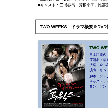
■キャスト：三浦春馬、芳根京子、比嘉
TWO WEEKS
ドラマ概要＆DVD
TWO WE
日本語題名：
原題名：투윅
放送：全16
演出：キム
脚本：ソ・
キャスト：
ヨン、ソン