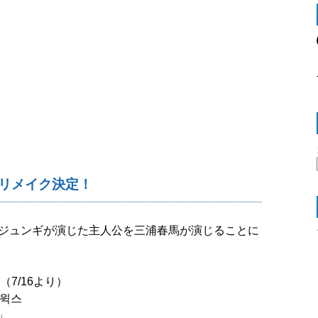
本リメイク決定！
ジュンギが演じた主人公を三浦春馬が演じることに
7/16より）
투윅스
t」