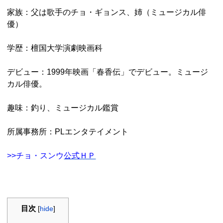
家族：父は歌手のチョ・ギョンス、姉（ミュージカル俳
優）
学歴：檀国大学演劇映画科
デビュー：1999年映画「春香伝」でデビュー。ミュージ
カル俳優。
趣味：釣り、ミュージカル鑑賞
所属事務所：PLエンタテイメント
>>チョ・スンウ
公式ＨＰ
目次
[
hide
]