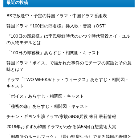
最近の投稿
BSで放送中・予定の韓国ドラマ・中国ドラマ番組表
韓国ドラマ『100日の郎君様』挿入歌・音楽（OST）
『100日の郎君様』は李氏朝鮮時代のいつ？時代背景とイ・ユル
の人物モデルとは
「100日の郎君様」あらすじ・相関図・キャスト
韓国ドラマ「ボイス」で描かれた事件のモチーフの実話とその意
味とは？
ドラマ「TWO WEEKS/トゥ・ウィークス」あらすじ・相関図・
キャスト
「ボイス」あらすじ・相関図・キャスト
「秘密の森」あらすじ・相関図・キャスト
チャン・ギヨン出演ドラマ/家族/SNS/兵役 来日 最新情報
2019年おすすめ韓国ドラマがわかる第55回百想芸術大賞
「刑務所のルールブック」（賢い監房生活）で見る韓国の野球と