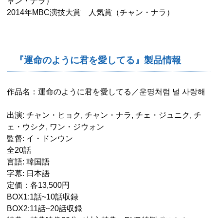
ャン・ナラ）
2014年MBC演技大賞 人気賞（チャン・ナラ）
『運命のように君を愛してる』製品情報
作品名：運命のように君を愛してる／운명처럼 널 사랑해
出演: チャン・ヒョク, チャン・ナラ, チェ・ジュニク, チ
ェ・ウシク, ワン・ジウォン
監督: イ・ドンウン
全20話
言語: 韓国語
字幕: 日本語
定価：各13,500円
BOX1:1話~10話収録
BOX2:11話~20話収録