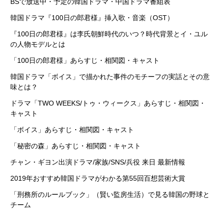
BSで放送中・予定の韓国ドラマ・中国ドラマ番組表
韓国ドラマ『100日の郎君様』挿入歌・音楽（OST）
『100日の郎君様』は李氏朝鮮時代のいつ？時代背景とイ・ユル
の人物モデルとは
「100日の郎君様」あらすじ・相関図・キャスト
韓国ドラマ「ボイス」で描かれた事件のモチーフの実話とその意
味とは？
ドラマ「TWO WEEKS/トゥ・ウィークス」あらすじ・相関図・
キャスト
「ボイス」あらすじ・相関図・キャスト
「秘密の森」あらすじ・相関図・キャスト
チャン・ギヨン出演ドラマ/家族/SNS/兵役 来日 最新情報
2019年おすすめ韓国ドラマがわかる第55回百想芸術大賞
「刑務所のルールブック」（賢い監房生活）で見る韓国の野球と
チーム