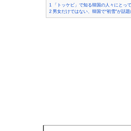
1
「トッケビ」で知る韓国の人々にとって
2
男女だけではない、韓国で“初雪”が話