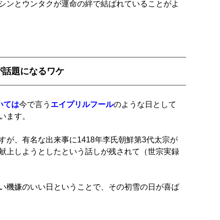
シンとウンタクが運命の絆で結ばれていることがよ
が話題になるワケ
いては
今で言う
エイプリルフール
のような日として
います。
が、有名な出来事に1418年李氏朝鮮第3代太宗が
献上しようとしたという話しが残されて（世宗実録
い機嫌のいい日ということで、その初雪の日が喜ば