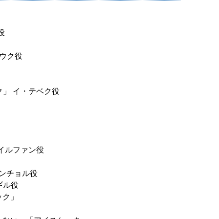
役
ンウク役
ク」 イ・テベク役
」
・イルファン役
スンチョル役
ギル役
ック」