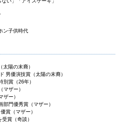
いらない」「アイスケーキ」
グ
ンホン子供時代
賞（太陽の末裔）
ード 男優演技賞（太陽の末裔）
員特別賞（26年）
賞（マザー）
（マザー）
 映画部門優秀賞（マザー）
演男優賞（マザー）
賞を受賞（奇談）