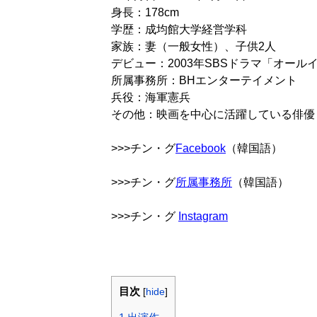
身長：178cm
学歴：成均館大学経営学科
家族：妻（一般女性）、子供2人
デビュー：2003年SBSドラマ「オー
所属事務所：BHエンターテイメント
兵役：海軍憲兵
その他：映画を中心に活躍している俳優
>>>チン・グ
Facebook
（韓国語）
>>>チン・グ
所属事務所
（韓国語）
>>>チン・グ
Instagram
目次
[
hide
]