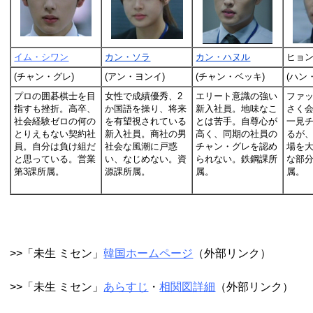
イム・シワン
カン・ソラ
カン・ハヌル
ヒョ
(チャン・グレ)
(アン・ヨンイ)
(チャン・ベッキ)
(ハン
プロの囲碁棋士を目
女性で成績優秀、2
エリート意識の強い
ファ
指すも挫折。高卒、
か国語を操り、将来
新入社員。地味なこ
さく
社会経験ゼロの何の
を有望視されている
とは苦手。自尊心が
一見
とりえもない契約社
新入社員。商社の男
高く、同期の社員の
るが
員。自分は負け組だ
社会な風潮に戸惑
チャン・グレを認め
場を
と思っている。営業
い、なじめない。資
られない。鉄鋼課所
な部
第3課所属。
源課所属。
属。
属。
>>「未生 ミセン」
韓国ホームページ
（外部リンク）
>>「未生 ミセン」
あらすじ
・
相関図詳細
（外部リンク）