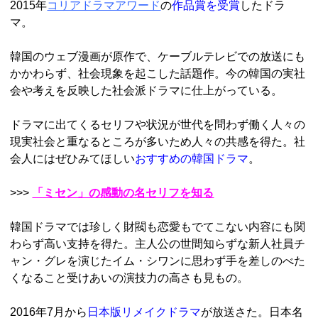
2015年
コリアドラマアワード
の
作品賞を受賞
したドラ
マ。
韓国のウェブ漫画が原作で、ケーブルテレビでの放送にも
かかわらず、社会現象を起こした話題作。今の韓国の実社
会や考えを反映した社会派ドラマに仕上がっている。
ドラマに出てくるセリフや状況が世代を問わず働く人々の
現実社会と重なるところが多いため人々の共感を得た。社
会人にはぜひみてほしい
おすすめの韓国ドラマ
。
>>>
「ミセン」の感動の名セリフを知る
韓国ドラマでは珍しく財閥も恋愛もでてこない内容にも関
わらず高い支持を得た。主人公の世間知らずな新人社員チ
ャン・グレを演じたイム・シワンに思わず手を差しのべた
くなること受けあいの演技力の高さも見もの。
2016年7月から
日本版リメイクドラマ
が放送さた。日本名