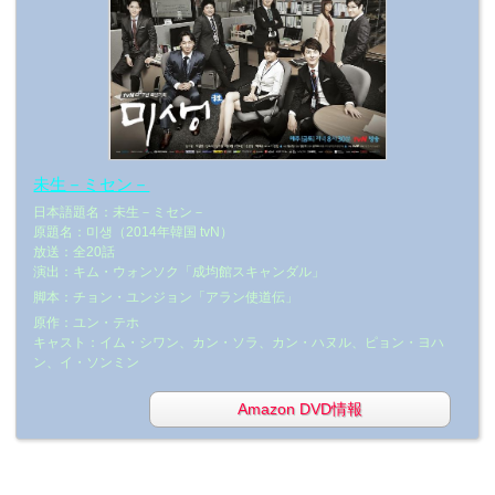
未生－ミセン－
日本語題名：未生－ミセン－
原題名：미생（2014年韓国 tvN）
放送：全20話
演出：キム・ウォンソク「成均館スキャンダル」
脚本：チョン・ユンジョン「アラン使道伝」
原作：ユン・テホ
キャスト：イム・シワン、カン・ソラ、カン・ハヌル、ピョン・ヨハ
ン、イ・ソンミン
Amazon DVD情報