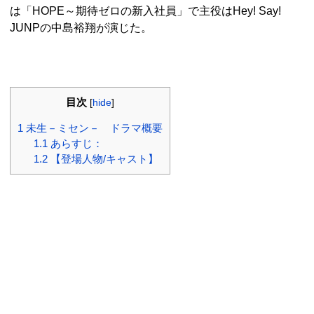
は「HOPE～期待ゼロの新入社員」で主役はHey! Say!
JUNPの中島裕翔が演じた。
目次
[
hide
]
1
未生－ミセン－ ドラマ概要
1.1
あらすじ：
1.2
【登場人物/キャスト】